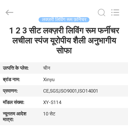
2026
Dongguan
XinYu
Furniture
Co.,Ltd.
लक्ज़री लिविंग रूम फ़र्निचर
All
Rights
Reserved.
1 2 3 सीट लक्ज़री लिविंग रूम फर्नीचर
घर
लचीला स्पंज यूरोपीय शैली अनुभागीय
उत्पादों
सोफा
हमारे
उत्पत्ति के प्लेस:
चीन
बारे
ब्रांड नाम:
Xinyu
में
प्रमाणन:
CE,SGS,ISO9001,ISO14001
मॉडल संख्या:
XY-S114
कारखाना
न्यूनतम आदेश
10 सेट
भ्रमण
मात्रा: