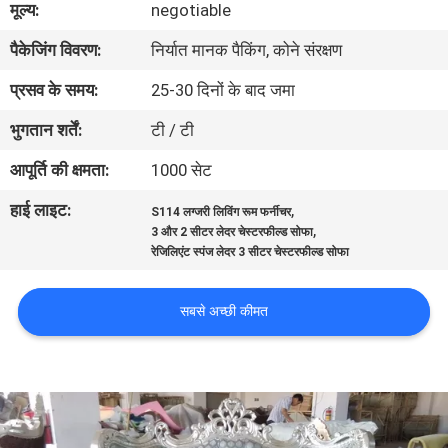
मूल्य:
negotiable
गुणवत्ता
पैकेजिंग विवरण:
निर्यात मानक पैकिंग, कोने संरक्षण
नियंत्रण
प्रसव के समय:
25-30 दिनों के बाद जमा
साइटमैप
भुगतान शर्तें:
टी / टी
आपूर्ति की क्षमता:
1000 सेट
PRIVACY
हाई लाइट:
,
POLICY
S114 लग्जरी लिविंग रूम फर्नीचर
,
3 और 2 सीटर लेदर चेस्टरफील्ड सोफा
रेजिलिएंट स्पंज लेदर 3 सीटर चेस्टरफील्ड सोफा
सबसे अच्छी कीमत