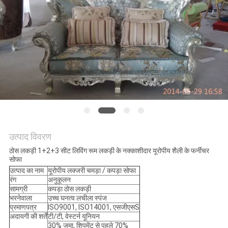
उत्पाद विवरण
ठोस लकड़ी 1+2+3 सीट लिविंग रूम लकड़ी के नक्काशीदार यूरोपीय शैली के फर्नीचर
सोफा
उत्पाद का नाम
यूरोपीय लक्जरी चमड़ा / कपड़ा सोफा
रंग
अनुकूलन
सामग्री
कपड़ा ठोस लकड़ी
भरनेवाला
उच्च घनत्व लचीला स्पंज
प्रमाणपत्र
ISO9001, ISO14001, एसजीएसS
अदायगी की शर्तें
टी/टी, वेस्टर्न यूनियन
30% जमा, शिपमेंट से पहले 70%