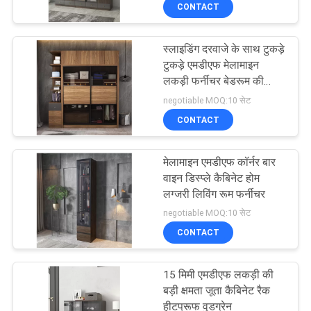
CONTACT
गुणवत्ता
नियंत्रण
स्लाइडिंग दरवाजे के साथ टुकड़े
40
टुकड़े एमडीएफ मेलामाइन
साइटमैप
लकड़ी फर्नीचर बेडरूम की
लक्ज़री वुड डाइनिंग रूम
दीवार कोठरी अलमारी War
negotiable MOQ:10 सेट
सेट
CONTACT
PRIVACY
POLICY
मेलामाइन एमडीएफ कॉर्नर बार
वाइन डिस्प्ले कैबिनेट होम
लग्जरी लिविंग रूम फर्नीचर
17
negotiable MOQ:10 सेट
CONTACT
लकड़ी के लक्ज़री सोफा
15 मिमी एमडीएफ लकड़ी की
बड़ी क्षमता जूता कैबिनेट रैक
हीटप्रूफ वुडग्रेन