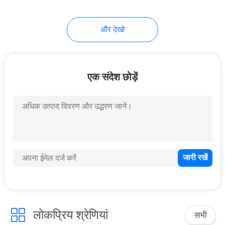
18
और देखो
लग्जरी चेज़ लाउंज
एक संदेश छोड़ें
32
प्राचीन लकड़ी के सिंहासन
की कुर्सी
लोकप्रिय श्रेणियां
सभी