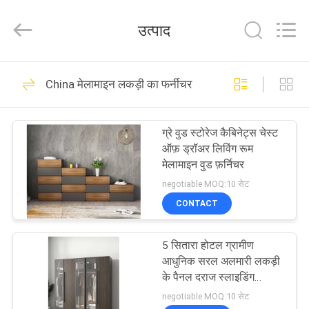
2025
Dongguan
XinYu
उत्पाद
Furniture
Co.,Ltd.
All
Rights
Reserved.
घर
56
China मेलामाइन लकड़ी का फर्नीचर
लक्ज़री लिविंग रूम
उत्पादों
फ़र्निचर
ग्रे वुड स्टोरेज कैबिनेट्स चेस्ट
ऑफ़ ड्रॉअर लिविंग रूम
हमारे
मेलामाइन वुड फ़र्निचर
बारे
negotiable MOQ:10 सेट
CONTACT
में
39
लक्जरी यूरोपीय बेडरूम
5 सितारा होटल ग्रामीण
कारखाना
आधुनिक सरल अलमारी लकड़ी
फर्नीचर
भ्रमण
के पैनल दराज स्लाइडिंग
दरवाजा कोठरी
negotiable MOQ:10 सेट