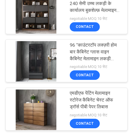
240 सेमी उच्च लकड़ी के
कार्यालय बुकशेल्फ़ मेलामाइन
16
लकड़ी के फर्नीचर
negotiable MOQ:10 सेट
चित्रित लकड़ी के
CONTACT
अलमारियाँ
96 "काउंटरटॉप लक्ज़री होम
बार कैबिनेट ग्लास वाइन
कैबिनेट मेलामाइन लकड़ी
फर्नीचर
negotiable MOQ:10 सेट
CONTACT
37
एमडीएफ पेंटिंग मेलामाइन
स्टेनलेस स्टील फर्निचर
स्टोरेज कैबिनेट चेस्ट ऑफ
ड्रॉर्स पीबी पेपर लिबास
negotiable MOQ:10 सेट
CONTACT