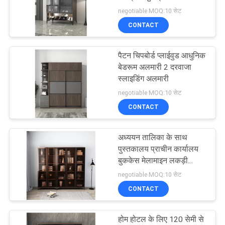
negotiable MOQ:10 सेट
CONTACT
15
क्लासिक होम ऑफिस
पैटन चिपबोर्ड प्लाईवुड आधुनिक
बेडरूम अलमारी 2 दरवाजा
डेस्क
स्लाइडिंग अलमारी
negotiable MOQ:10 सेट
CONTACT
अध्ययन तालिका के साथ
13
पुस्तकालय प्राचीन कार्यालय
बुककेस मेलामाइन लकड़ी
प्राचीन होटल फर्नीचर
फर्नीचर बुक शेल्फ
negotiable MOQ:10 सेट
CONTACT
होम होटल के लिए 120 सेमी से