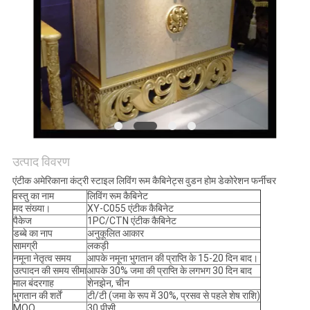
उत्पाद विवरण
एंटीक अमेरिकाना कंट्री स्टाइल लिविंग रूम कैबिनेट्स वुडन होम डेकोरेशन फर्नीचर
वस्तु का नाम
लिविंग रूम कैबिनेट
मद संख्या।
XY-C055 एंटीक कैबिनेट
पैकेज
1PC/CTN एंटीक कैबिनेट
डब्बे का नाप
अनुकूलित आकार
सामग्री
लकड़ी
नमूना नेतृत्व समय
आपके नमूना भुगतान की प्राप्ति के 15-20 दिन बाद।
उत्पादन की समय सीमा
आपके 30% जमा की प्राप्ति के लगभग 30 दिन बाद
माल बंदरगाह
शेनझेन, चीन
भुगतान की शर्तें
टी/टी (जमा के रूप में 30%, प्रसव से पहले शेष राशि)
MOQ
30 पीसी