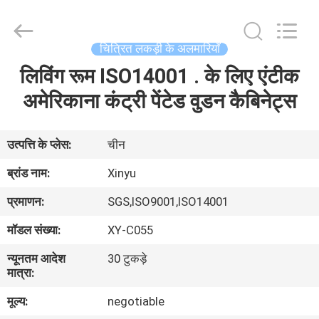
2026
Dongguan
XinYu
Furniture
Co.,Ltd.
चित्रित लकड़ी के अलमारियाँ
All
Rights
Reserved.
लिविंग रूम ISO14001 . के लिए एंटीक
घर
अमेरिकाना कंट्री पेंटेड वुडन कैबिनेट्स
उत्पादों
उत्पत्ति के प्लेस:
चीन
हमारे
ब्रांड नाम:
Xinyu
बारे
प्रमाणन:
SGS,ISO9001,ISO14001
में
मॉडल संख्या:
XY-C055
न्यूनतम आदेश
30 टुकड़े
कारखाना
मात्रा:
भ्रमण
मूल्य:
negotiable