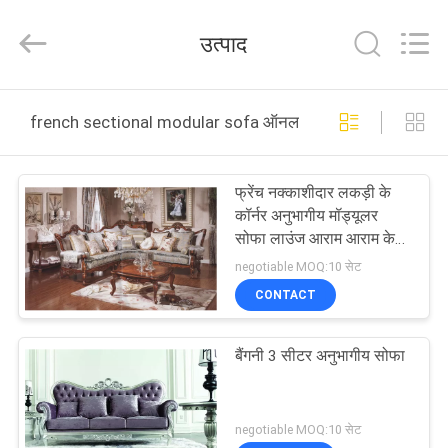
2026
Dongguan
XinYu
उत्पाद
Furniture
Co.,Ltd.
All
Rights
Reserved.
घर
french sectional modular sofa ऑनलाइन निर्माण
उत्पादों
फ्रेंच नक्काशीदार लकड़ी के
कॉर्नर अनुभागीय मॉड्यूलर
हमारे
सोफा लाउंज आराम आराम के
लिए
बारे
negotiable MOQ:10 सेट
CONTACT
में
बैंगनी 3 सीटर अनुभागीय सोफा
कारखाना
भ्रमण
negotiable MOQ:10 सेट