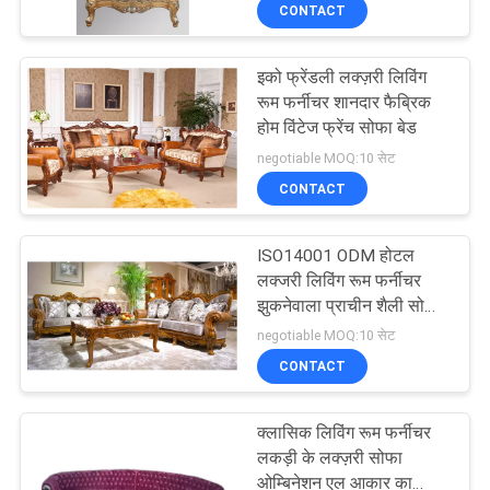
CONTACT
गुणवत्ता
नियंत्रण
इको फ्रेंडली लक्ज़री लिविंग
रूम फर्नीचर शानदार फैब्रिक
साइटमैप
होम विंटेज फ्रेंच सोफा बेड
negotiable MOQ:10 सेट
CONTACT
PRIVACY
POLICY
ISO14001 ODM होटल
लक्जरी लिविंग रूम फर्नीचर
झुकनेवाला प्राचीन शैली सोफा
सेट
negotiable MOQ:10 सेट
CONTACT
क्लासिक लिविंग रूम फर्नीचर
लकड़ी के लक्ज़री सोफा
ओम्बिनेशन एल आकार का