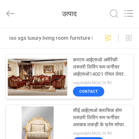
2026
Dongguan
XinYu
उत्पाद
Furniture
Co.,Ltd.
All
Rights
Reserved.
घर
iso sgs luxury living room furniture ऑनलाइन निर्माण
उत्पादों
कस्टम आईएसओ अमेरिकी
लक्जरी लिविंग रूम फर्नीचर
हमारे
आईएसओ14001 रॉयल लेदर
सोफा सेट
बारे
negotiable MOQ:10 सेट
CONTACT
में
सीई आईएसओ क्लासिक होम
कारखाना
लक्ज़री लिविंग रूम फर्नीचर
भ्रमण
असबाब लकड़ी के फ्रेम सोफा
सेट
negotiable MOQ:10 सेट