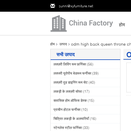
sunni@xyfurniture.net
होम
odm high back queen throne ch
होम
उत्पाद
o
सभी उत्पाद
(1
लक्ज़री लिविंग रूम फ़र्निचर
(56)
लक्जरी यूरोपीय बेडरूम फर्नीचर
(39)
लक्ज़री वुड डाइनिंग रूम सेट
(40)
लकड़ी के लक्ज़री सोफा
(17)
क्लासिक होम ऑफिस डेस्क
(15)
प्राचीन होटल फर्नीचर
(10)
चित्रित लकड़ी के अलमारियाँ
(16)
स्टेनलेस स्टील फर्निचर
(33)